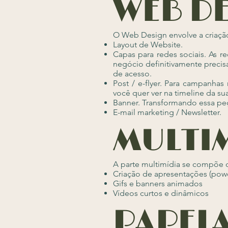
WEB D
O Web Design envolve a criaçã
Layout de Website.
Capas para redes sociais. As r
negócio definitivamente preci
de acesso.
Post / e-flyer. Para campanhas
você quer ver na timeline da s
Banner. Transformando essa peç
E-mail marketing / Newsletter.
MULTI
A parte multimídia se compõe 
Criação de apresentações (powe
Gifs e banners animados
Vídeos curtos e dinâmicos
PAPELA